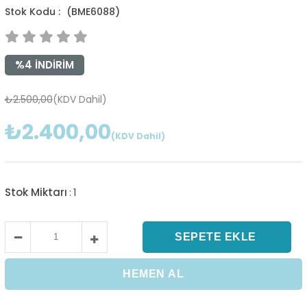
(BME6088)
%
4
İNDIRIM
₺2.500,00
(KDV Dahil)
₺2.400,00
(KDV Dahil)
Stok Miktarı
:
1