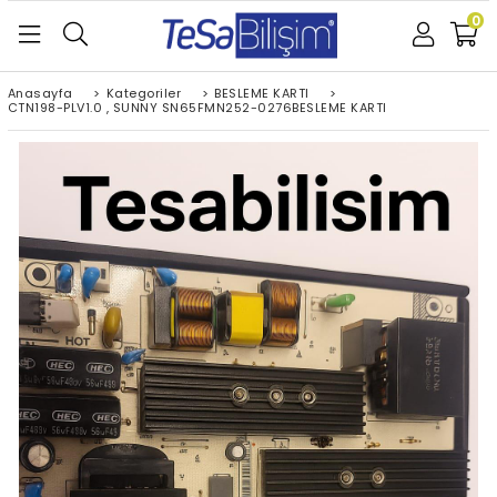
0
Anasayfa
>
Kategoriler
>
BESLEME KARTI
>
CTN198-PLV1.0 , SUNNY SN65FMN252-0276BESLEME KARTI